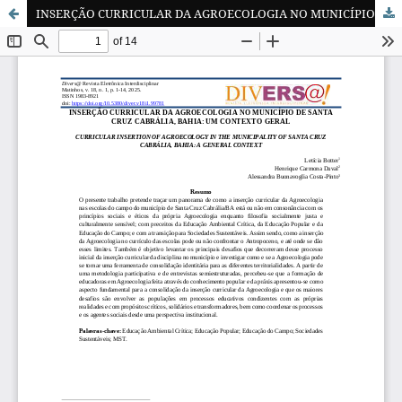
INSERÇÃO CURRICULAR DA AGROECOLOGIA NO MUNICÍPIO DE SANTA CRUZ CABRÁLIA, BAHIA