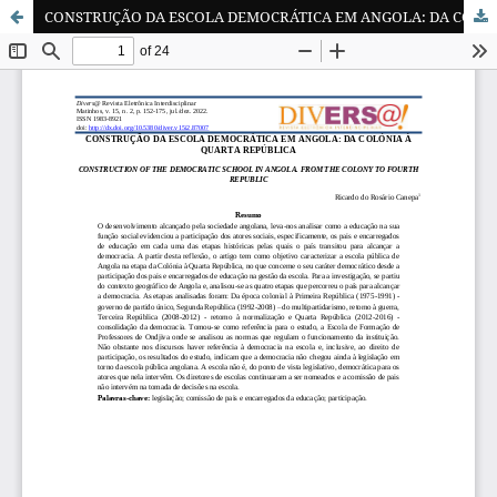
CONSTRUÇÃO DA ESCOLA DEMOCRÁTICA EM ANGOLA: DA COLÓNIA À QUARTA REPÚBLICA