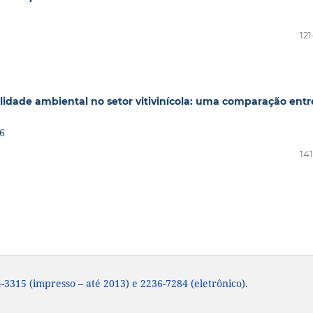
12
lidade ambiental no setor vitivinícola: uma comparação entr
86
14
-3315 (impresso – até 2013) e 2236-7284 (eletrônico).