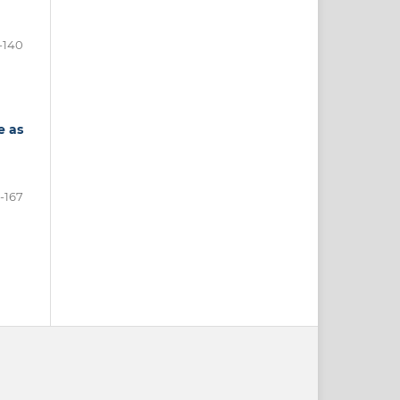
1-140
e as
1-167