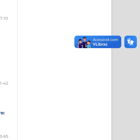
7-10
11-42
o:
3-65