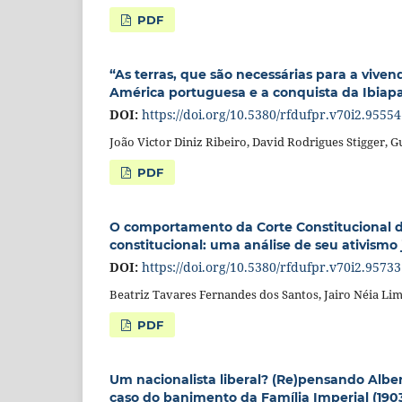
PDF
“As terras, que são necessárias para a viven
América portuguesa e a conquista da Ibiapab
DOI:
https://doi.org/10.5380/rfdufpr.v70i2.95554
João Victor Diniz Ribeiro, David Rodrigues Stigger,
PDF
O comportamento da Corte Constitucional d
constitucional: uma análise de seu ativismo 
DOI:
https://doi.org/10.5380/rfdufpr.v70i2.95733
Beatriz Tavares Fernandes dos Santos, Jairo Néia Li
PDF
Um nacionalista liberal? (Re)pensando Albe
caso do banimento da Família Imperial (190