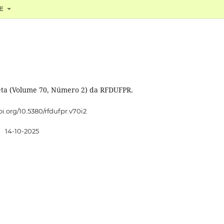
RE
eta (Volume 70, Número 2) da RFDUFPR.
oi.org/10.5380/rfdufpr.v70i2
:
14-10-2025