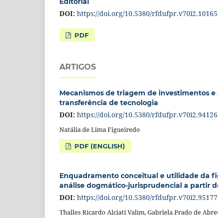
Editorial
DOI:
https://doi.org/10.5380/rfdufpr.v70i2.1016
PDF
ARTIGOS
Mecanismos de triagem de investimentos e s
transferência de tecnologia
DOI:
https://doi.org/10.5380/rfdufpr.v70i2.94126
Natália de Lima Figueiredo
PDF (ENGLISH)
Enquadramento conceitual e utilidade da fig
análise dogmático-jurisprudencial a partir 
DOI:
https://doi.org/10.5380/rfdufpr.v70i2.95177
Thalles Ricardo Alciati Valim, Gabriela Prado de Abre