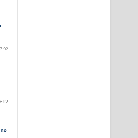
a
7-92
3-119
 no