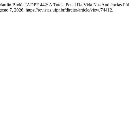
de Nardin Budó. “ADPF 442: A Tutela Penal Da Vida Nas Audiências Pú
o 7, 2026. https://revistas.ufpr.br/direito/article/view/74412.