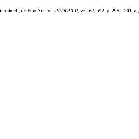
etermined’, de John Austin”,
RFDUFPR
, vol. 62, nº 2, p. 295 – 301, a