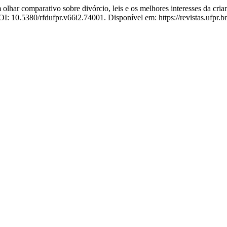
mparativo sobre divórcio, leis e os melhores interesses da criança 
DOI: 10.5380/rfdufpr.v66i2.74001. Disponível em: https://revistas.ufpr.b