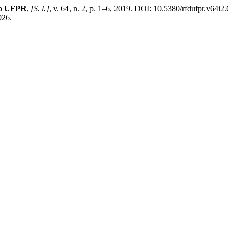
ito UFPR
,
[S. l.]
, v. 64, n. 2, p. 1–6, 2019. DOI: 10.5380/rfdufpr.v64i2
026.