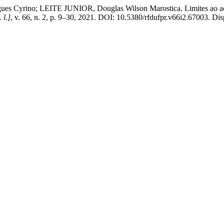
rino; LEITE JUNIOR, Douglas Wilson Marostica. Limites ao acesso d
. l.]
, v. 66, n. 2, p. 9–30, 2021. DOI: 10.5380/rfdufpr.v66i2.67003. Disp