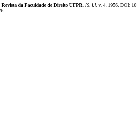
.
Revista da Faculdade de Direito UFPR
,
[S. l.]
, v. 4, 1956. DOI: 1
26.