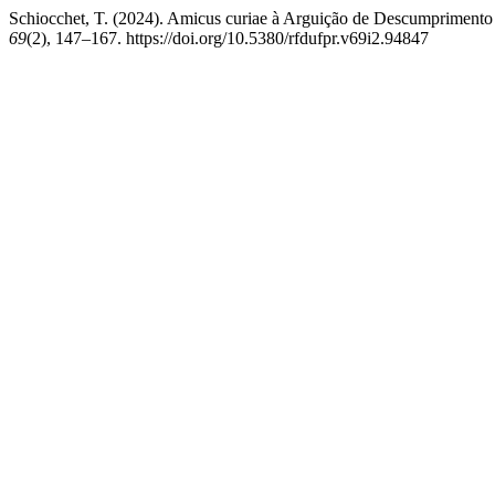
Schiocchet, T. (2024). Amicus curiae à Arguição de Descumprimento 
69
(2), 147–167. https://doi.org/10.5380/rfdufpr.v69i2.94847