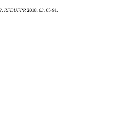
a?.
RFDUFPR
2018
,
63
, 65-91.