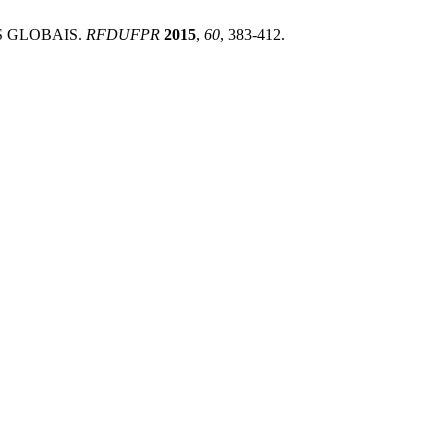
S GLOBAIS.
RFDUFPR
2015
,
60
, 383-412.