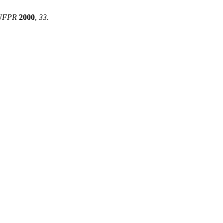
UFPR
2000
,
33
.