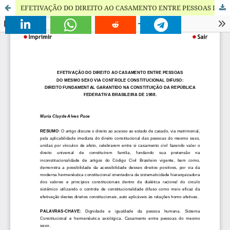
EFETIVAÇÃO DO DIREITO AO CASAMENTO ENTRE PESSOAS DO MESMO SEXO VIA CONTROLE CONSTITUCIONAL DIFUSO: DIREITO FUNDAMENTAL GARANTIDO NA CONSTITUIÇÃO DA REPÚBLICA FEDERATIVA BRASILEIRA DE 1988