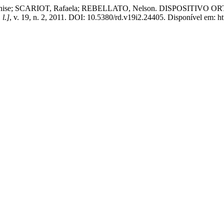
line Monise; SCARIOT, Rafaela; REBELLATO, Nelson. DISPO
 l.]
, v. 19, n. 2, 2011. DOI: 10.5380/rd.v19i2.24405. Disponível em: htt