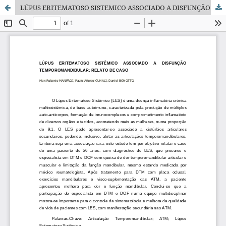
LÚPUS ERITEMATOSO SISTEMICO ASSOCIADO A DISFUNÇÃO TEMPOROMANDIBULAR: RELATO DE CASO