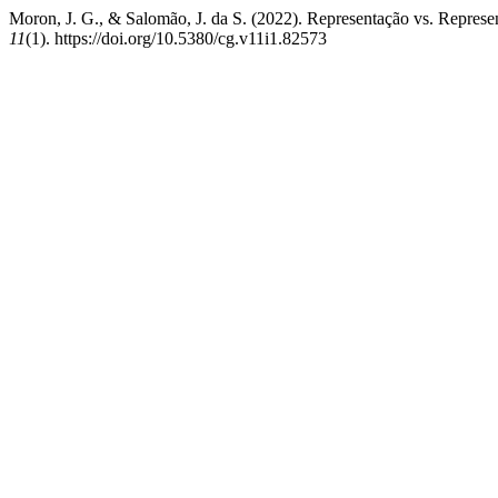
Moron, J. G., & Salomão, J. da S. (2022). Representação vs. Represen
11
(1). https://doi.org/10.5380/cg.v11i1.82573