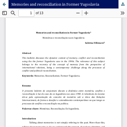
Memories and reconciliation in Former Yugoslavia