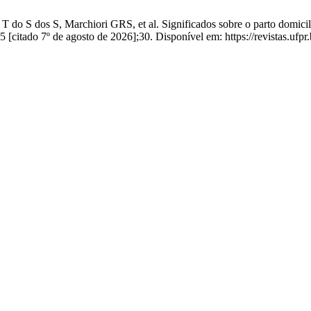
do S dos S, Marchiori GRS, et al. Significados sobre o parto domicili
5 [citado 7º de agosto de 2026];30. Disponível em: https://revistas.ufpr.