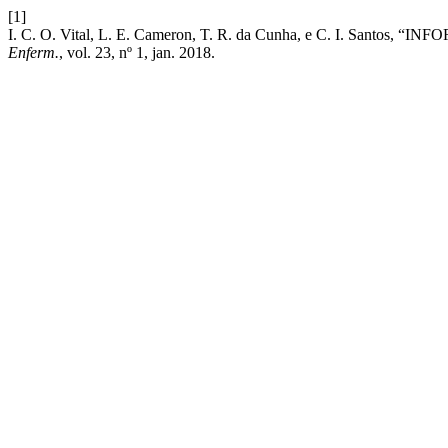
[1]
I. C. O. Vital, L. E. Cameron, T. R. da Cunha, e C. I
Enferm.
, vol. 23, nº 1, jan. 2018.