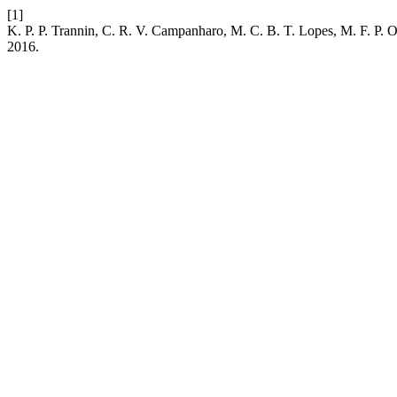
[1]
K. P. P. Trannin, C. R. V. Campanharo, M. C. B. T. Lopes, 
2016.