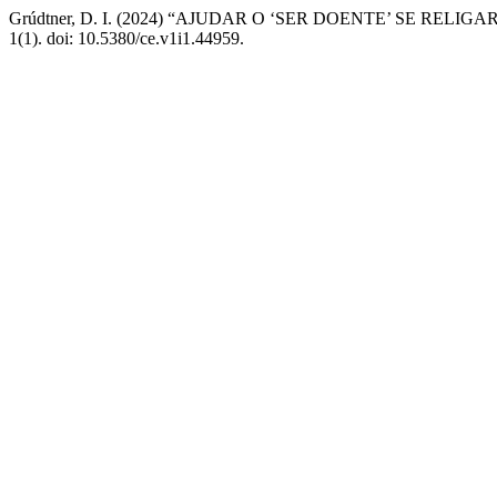
Grúdtner, D. I. (2024) “AJUDAR O ‘SER DOENTE’ SE REL
1(1). doi: 10.5380/ce.v1i1.44959.