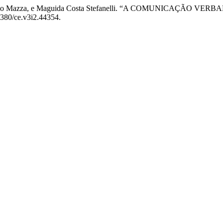
 de Azevedo Mazza, e Maguida Costa Stefanelli. “A COMUNICA
.5380/ce.v3i2.44354.