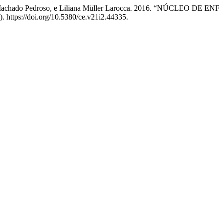
nderlei Machado Pedroso, e Liliana Müller Larocca. 2016. “
). https://doi.org/10.5380/ce.v21i2.44335.