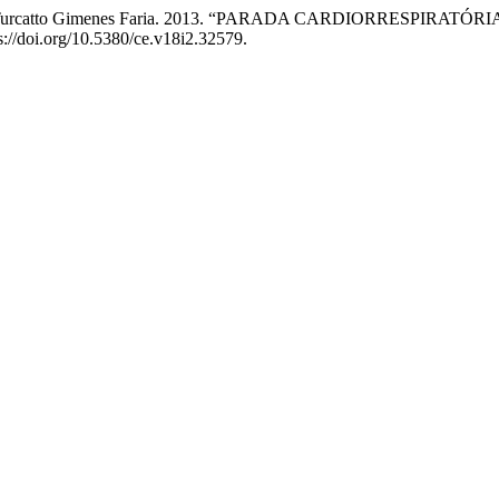
a, e Heloisa Turcatto Gimenes Faria. 2013. “PARADA CARDIOR
s://doi.org/10.5380/ce.v18i2.32579.