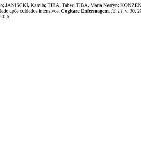
ANISCKI, Kamila; TIBA, Taher; TIBA, Maria Nesryn; KONZEN, Be
dade após cuidados intensivos.
Cogitare Enfermagem
,
[S. l.]
, v. 30,
 2026.