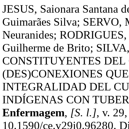
JESUS, Saionara Santana d
Guimarães Silva; SERVO, 
Neuranides; RODRIGUES, 
Guilherme de Brito; SIL
CONSTITUYENTES DEL
(DES)CONEXIONES QUE
INTEGRALIDAD DEL CU
INDÍGENAS CON TUBER
Enfermagem
,
[S. l.]
, v. 29
10.1590/ce.v29i0.96280. D