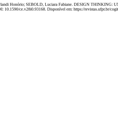
ssa Orlandi Honório; SEBOLD, Luciara Fabiane. DESIGN THI
OI: 10.1590/ce.v28i0.93168. Disponível em: https://revistas.ufpr.br/cog