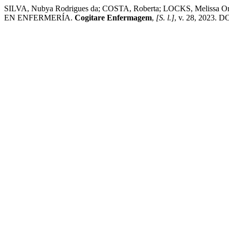
SILVA, Nubya Rodrigues da; COSTA, Roberta; LOCKS, Meli
EN ENFERMERÍA.
Cogitare Enfermagem
,
[S. l.]
, v. 28, 2023. D