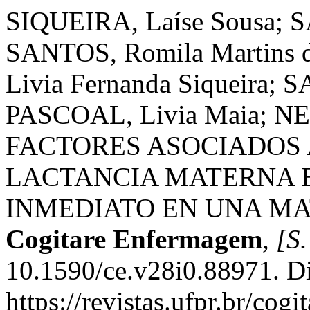
SIQUEIRA, Laíse Sousa; S
SANTOS, Romila Martins 
Livia Fernanda Siqueira; 
PASCOAL, Livia Maia; NET
FACTORES ASOCIADOS 
LACTANCIA MATERNA E
INMEDIATO EN UNA MA
Cogitare Enfermagem
,
[S.
10.1590/ce.v28i0.88971. D
https://revistas.ufpr.br/cog