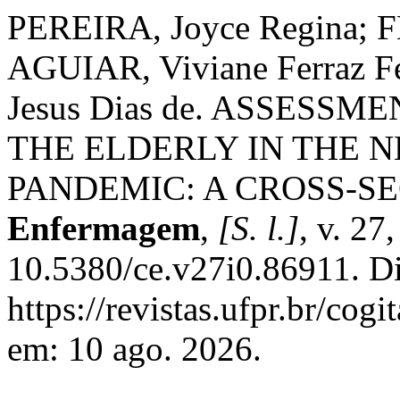
PEREIRA, Joyce Regina; 
AGUIAR, Viviane Ferraz Fe
Jesus Dias de. ASSESS
THE ELDERLY IN THE 
PANDEMIC: A CROSS-S
Enfermagem
,
[S. l.]
, v. 27
10.5380/ce.v27i0.86911. D
https://revistas.ufpr.br/cog
em: 10 ago. 2026.