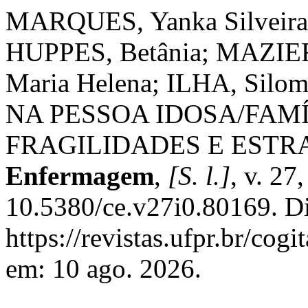
MARQUES, Yanka Silveira
HUPPES, Betânia; MAZIE
Maria Helena; ILHA, Si
NA PESSOA IDOSA/FAMÍ
FRAGILIDADES E ESTR
Enfermagem
,
[S. l.]
, v. 27
10.5380/ce.v27i0.80169. D
https://revistas.ufpr.br/cog
em: 10 ago. 2026.