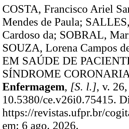
COSTA, Francisco Ariel Sa
Mendes de Paula; SALLES,
Cardoso da; SOBRAL, Mari
SOUZA, Lorena Campos
EM SAÚDE DE PACIENT
SÍNDROME CORONARI
Enfermagem
,
[S. l.]
, v. 26
10.5380/ce.v26i0.75415. D
https://revistas.ufpr.br/cog
em: 6 ago. 2026.