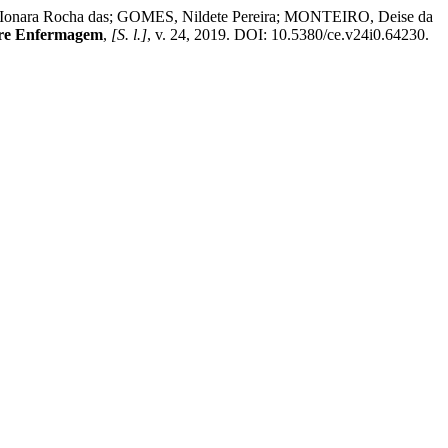
Ionara Rocha das; GOMES, Nildete Pereira; MONTEIRO, Deise da
re Enfermagem
,
[S. l.]
, v. 24, 2019. DOI: 10.5380/ce.v24i0.64230.