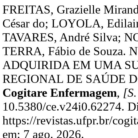
FREITAS, Grazielle Mira
César do; LOYOLA, Edilain
TAVARES, André Silva; N
TERRA, Fábio de Souza.
ADQUIRIDA EM UMA S
REGIONAL DE SAÚDE D
Cogitare Enfermagem
,
[S.
10.5380/ce.v24i0.62274. D
https://revistas.ufpr.br/cog
em: 7 ago. 2026.