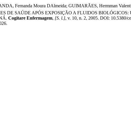
MIRANDA, Fernanda Moura DAlmeida; GUIMARÃES, Hermman Vale
 DE SAÚDE APÓS EXPOSIÇÃO A FLUIDOS BIOLÓGICOS:
NÁ.
Cogitare Enfermagem
,
[S. l.]
, v. 10, n. 2, 2005. DOI: 10.5380/
2026.