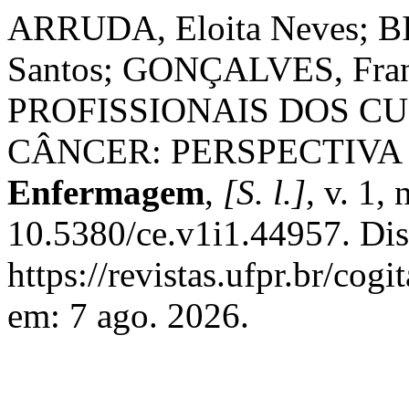
ARRUDA, Eloita Neves; 
Santos; GONÇALVES, Fran
PROFISSIONAIS DOS C
CÂNCER: PERSPECTIVA
Enfermagem
,
[S. l.]
, v. 1,
10.5380/ce.v1i1.44957. Di
https://revistas.ufpr.br/cog
em: 7 ago. 2026.