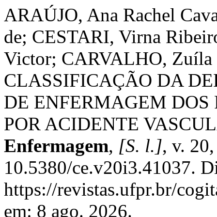
ARAÚJO, Ana Rachel Caval
de; CESTARI, Virna Ribeir
Victor; CARVALHO, Zuíla M
CLASSIFICAÇÃO DA DE
DE ENFERMAGEM DOS 
POR ACIDENTE VASCU
Enfermagem
,
[S. l.]
, v. 20
10.5380/ce.v20i3.41037. D
https://revistas.ufpr.br/cog
em: 8 ago. 2026.