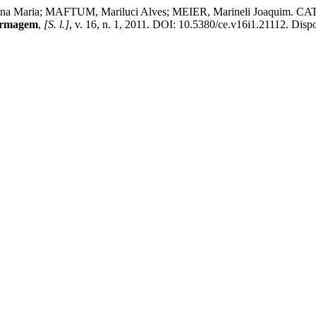
iliana Maria; MAFTUM, Mariluci Alves; MEIER, Marineli Joaq
ermagem
,
[S. l.]
, v. 16, n. 1, 2011. DOI: 10.5380/ce.v16i1.21112. Dispon