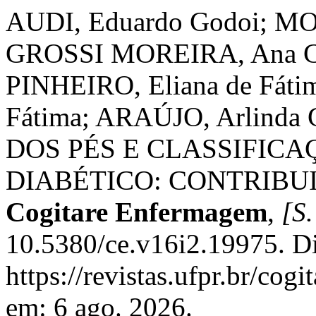
AUDI, Eduardo Godoi; MO
GROSSI MOREIRA, Ana Câ
PINHEIRO, Eliana de Fát
Fátima; ARAÚJO, Arlinda
DOS PÉS E CLASSIFICA
DIABÉTICO: CONTRIBU
Cogitare Enfermagem
,
[S.
10.5380/ce.v16i2.19975. D
https://revistas.ufpr.br/cog
em: 6 ago. 2026.