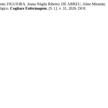
o; FIGUEIRA, Joana Nágila Ribeiro; DE ABREU, Aline Miranda;
lógico.
Cogitare Enfermagem
,
[S. l.]
, v. 31, 2026. DOI: