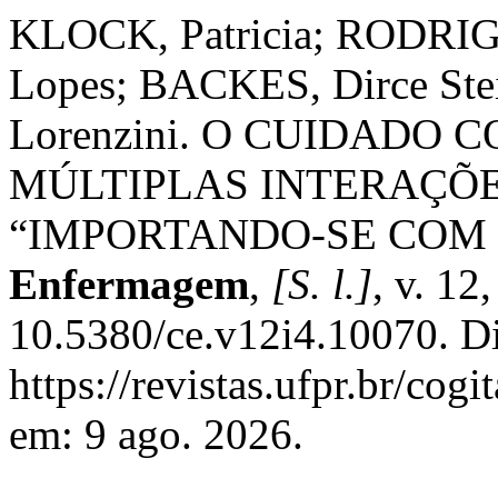
KLOCK, Patricia; RODRIGU
Lopes; BACKES, Dirce St
Lorenzini. O CUIDADO
MÚLTIPLAS INTERAÇÕ
“IMPORTANDO-SE COM
Enfermagem
,
[S. l.]
, v. 12
10.5380/ce.v12i4.10070. D
https://revistas.ufpr.br/cog
em: 9 ago. 2026.