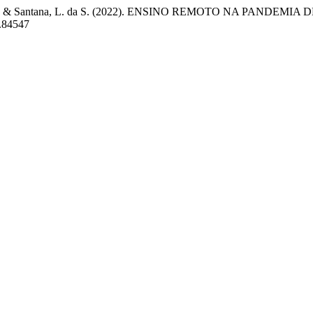
, J. X. P. dos, & Santana, L. da S. (2022). ENSINO REMOTO NA
0.84547