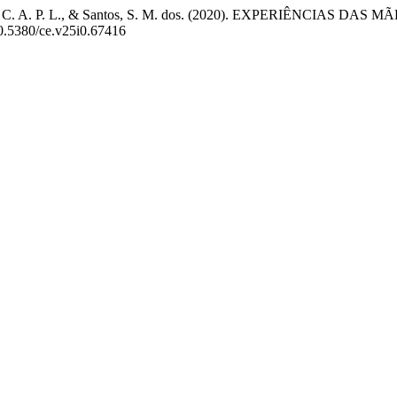
, Almeida, C. A. P. L., & Santos, S. M. dos. (2020). EXPERI
/10.5380/ce.v25i0.67416