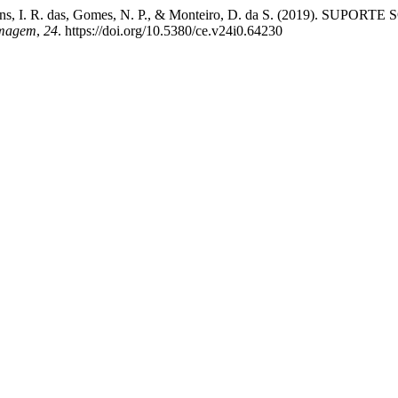
G., Virgens, I. R. das, Gomes, N. P., & Monteiro, D. da S. (2019
rmagem
,
24
. https://doi.org/10.5380/ce.v24i0.64230