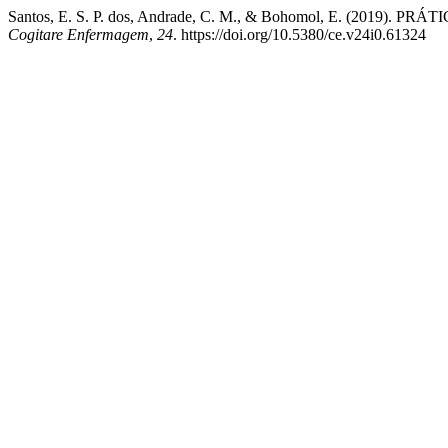
Santos, E. S. P. dos, Andrade, C. M., & Bohomol, E. (2
Cogitare Enfermagem
,
24
. https://doi.org/10.5380/ce.v24i0.61324