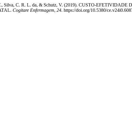
 A. A. de F., Silva, C. R. L. da, & Schutz, V. (2019). CUSTO-
ATAL.
Cogitare Enfermagem
,
24
. https://doi.org/10.5380/ce.v24i0.60