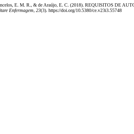
, de Vasconcelos, E. M. R., & de Araújo, E. C. (2018). REQU
itare Enfermagem
,
23
(3). https://doi.org/10.5380/ce.v23i3.55748