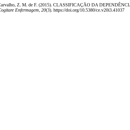
osa, I. V., & Carvalho, Z. M. de F. (2015). CLASSIFICAÇÃO D
Cogitare Enfermagem
,
20
(3). https://doi.org/10.5380/ce.v20i3.41037