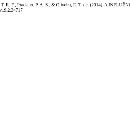
., Viana, T. R. F., Praciano, P. A. S., & Oliveira, E. T. de. (
e.v19i2.34717