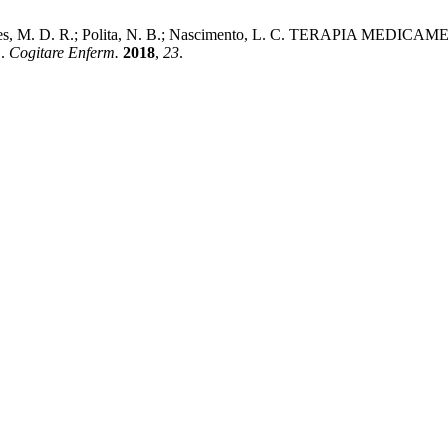
A. B.; Nunes, M. D. R.; Polita, N. B.; Nascimento, L. C. TERA
.
Cogitare Enferm.
2018
,
23
.